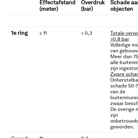
Effectafstand
Overdruk
Schade aa
(meter)
(bar)
objecten
1e ring
≤ 11
> 0,3
Totale verw
>0,8 bar
Volledige in
van gebouw
Meer dan 7
alle buiten
zijn ingestor
Zware scha
Onherstelba
schade 50-
van de
buitenmuren
zwaar besc
De overige 
zijn
onbetrouwb
geworden.