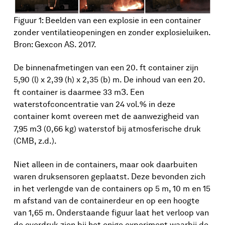
Figuur 1: Beelden van een explosie in een container
zonder ventilatieopeningen en zonder explosieluiken.
Bron: Gexcon AS. 2017.
De binnenafmetingen van een 20. ft container zijn
5,90 (l) x 2,39 (h) x 2,35 (b) m. De inhoud van een 20.
3
ft container is daarmee 33 m
. Een
waterstofconcentratie van 24 vol.% in deze
container komt overeen met de aanwezigheid van
3
7,95 m
(0,66 kg) waterstof bij atmosferische druk
(CMB, z.d.).
Niet alleen in de containers, maar ook daarbuiten
waren druksensoren geplaatst. Deze bevonden zich
in het verlengde van de containers op 5 m, 10 m en 15
m afstand van de containerdeur en op een hoogte
van 1,65 m. Onderstaande figuur laat het verloop van
de overdruk zien bij het enige experiment waarbij de