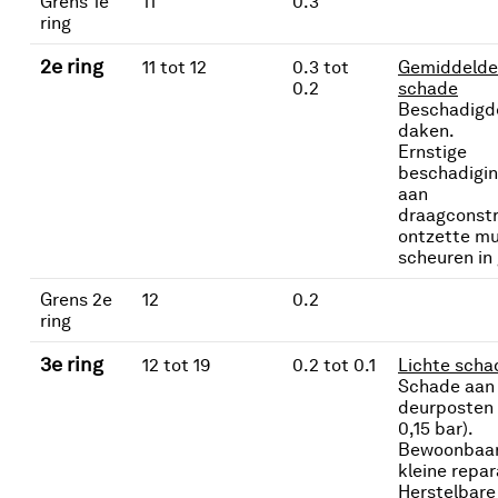
Grens 1e
11
0.3
ring
2e ring
11 tot 12
0.3 tot
Gemiddelde
0.2
schade
Beschadigd
daken.
Ernstige
beschadigi
aan
draagconstr
ontzette mu
scheuren in
Grens 2e
12
0.2
ring
3e ring
12 tot 19
0.2 tot 0.1
Lichte scha
Schade aan
deurposten 
0,15 bar).
Bewoonbaar
kleine repar
Herstelbare