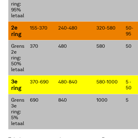
ring:
95%
letaal
2e
155-370
240-480
320-580
50-
ring
95
Grens
370
480
580
50
2e
ring:
50%
letaal
3e
370-690
480-840
580-1000
5 -
ring
50
Grens
690
840
1000
5
3e
ring:
5%
letaal