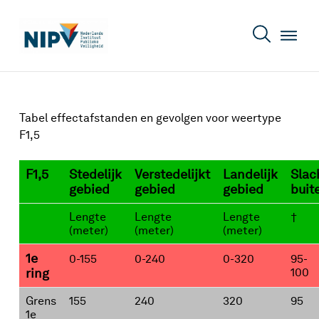
Tabel effectafstanden en gevolgen voor weertype
F1,5
F1,5
Stedelijk
Verstedelijkt
Landelijk
Slac
gebied
gebied
gebied
buit
Lengte
Lengte
Lengte
†
(meter)
(meter)
(meter)
1e
0-155
0-240
0-320
95-
ring
100
Grens
155
240
320
95
1e